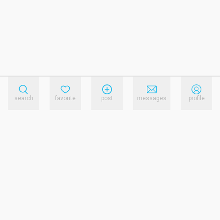
search
favorite
post
messages
profile