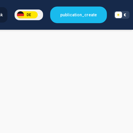
nk
publication_create
DE