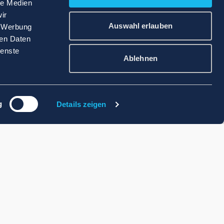
le Medien
ir
Auswahl erlauben
, Werbung
ren Daten
ienste
Ablehnen
g
Details zeigen