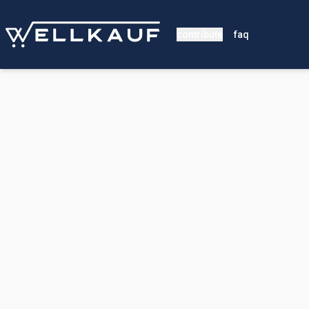
contribute
faq