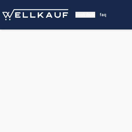
contribute
faq