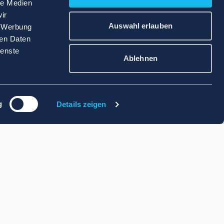
le Medien
ir
Auswahl erlauben
, Werbung
ren Daten
ienste
Ablehnen
g
Details zeigen