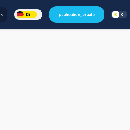
nk
publication_create
DE