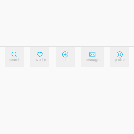
search
favorite
post
messages
profile