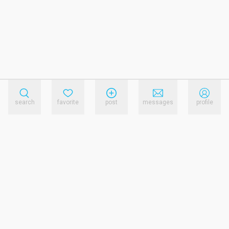
search
favorite
post
messages
profile