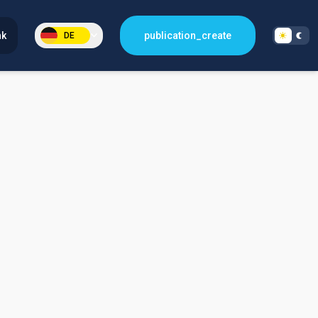
nk
publication_create
DE