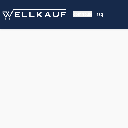
contribute
faq