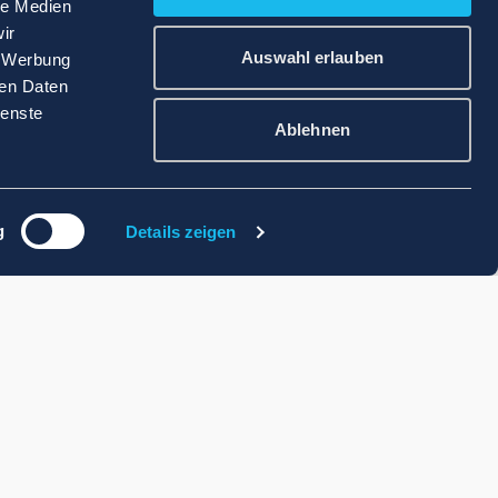
le Medien
ir
Auswahl erlauben
, Werbung
ren Daten
ienste
Ablehnen
g
Details zeigen