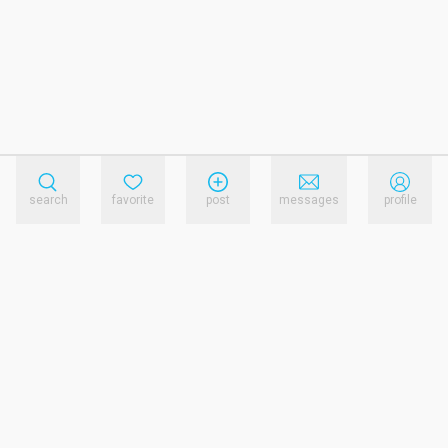
search
favorite
post
messages
profile