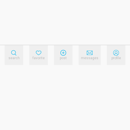
search
favorite
post
messages
profile