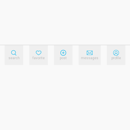
search
favorite
post
messages
profile